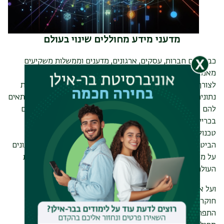
מדעני מידע מחוללים שינוי בעולם
כבר היום חברות, עסקים, ארגונים, מדענים וממשלות משקיעים
מאמצים ומשאבים רבים בפיתוח כלים אוטומטיים וטכנולוגיות
לצורך כריית מידע; עסקים מסחריים עושים שימוש נרחב בכריית
נתונים על מנת לזהות פרופילים של לקוחות, לתקשר איתם ולהתאים
להם מסרים, שירותים ומוצרים. חברות ביטוח ובנקים משתמשים
בכריית מידע כדי לזהות הונאות וחריגות, ממשלות ממנפות
טכנולוגיית כריית נתונים לזיהוי מוקדם של טרור ופשע ולחיזוק
הביטחון הלאומי, ועולם המדע משתמש בטכניקות של כריית נתונים
על מנת להגיע לתובנות מדעיות חשובות וחדשות שמקדמות את
העולם ואת האנושות כולה.
ועל אף שתחום
מדעי המידע
נחשב לדיסציפלינה חדשה יחסית,
חוקרים בתחום המידע כבר עכשיו מתגלים כמנוע המקדם את
התפתחות המחקר והידע בתחומים רבים ומגוונים, ומדעני מידע