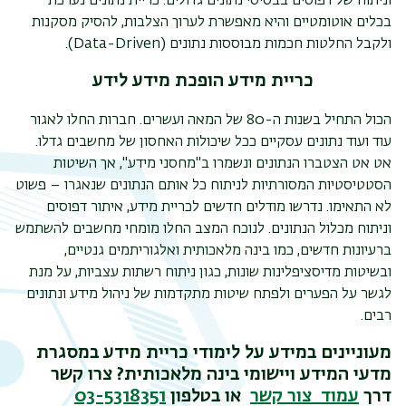
וניתוח של דפוסים בבסיסי נתונים גדולים. כריית נתונים נערכת
בכלים אוטומטיים והיא מאפשרת לערוך הצלבות, להסיק מסקנות
ולקבל החלטות חכמות מבוססות נתונים (
Data-Driven
).
כריית מידע הופכת מידע לידע
הכול התחיל בשנות ה-80 של המאה ועשרים. חברות החלו לאגור
עוד ועוד נתונים עסקיים ככל שיכולות האחסון של מחשבים גדלו.
אט אט הצטברו הנתונים ונשמרו ב"מחסני מידע", אך השיטות
הסטטיסטיות המסורתיות לניתוח כל אותם הנתונים שנאגרו – פשוט
לא התאימו. נדרשו מודלים חדשים לכריית מידע, איתור דפוסים
וניתוח מכלול הנתונים. לנוכח המצב החלו מומחי מחשבים להשתמש
ברעיונות חדשים, כמו בינה מלאכותית ואלגוריתמים גנטיים,
ובשיטות מדיסציפלינות שונות, כגון ניתוח רשתות עצביות, על מנת
לגשר על הפערים ולפתח שיטות מתקדמות של ניהול מידע ונתונים
רבים.
מעוניינים במידע על לימודי כריית מידע במסגרת
מדעי המידע ויישומי בינה מלאכותית? צרו קשר
דרך
עמוד צור קשר
או בטלפון
03-5318351