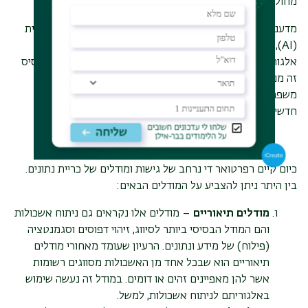
מחוללים שינוי אמיתי בעולם.
מדעני מידע נעזרים במאגרי נתונים, בטכנולוגיות בינה מלאכותית
(
AI
), למידת מכונה (
ML
), הדמיות, ניתוחים אינטגרטיביים,
אלגוריתמים, שיטות סטטיסטיות ועוד לצורך כריית מידע ועל בסיס
זה מנבאים נטיות התנהגות אנושיות, חוזים מגמות וטרדנים,
משפרים תהליכים ומפתחים מערכות, שירותים ומוצרים חיוניים
חדשים.
מודלים של כרית נתונים
כיום קיים רפרטואר די נרחב של גישות ומודלים של כריית נתונים.
בין היתר ניתן להצביע על המודלים הבאים:
מודלים תיאוריים
– מודלים אלו נקראים גם ניתוח אשכולות
והם המודל הבסיסי ביותר לסיווג, זיהוי דפוסים וסגמנטציה
(פילוח) של מידע ונתונים. הרעיון שעומד מאחורי מודלים
תיאוריים הוא שבכל אחד מן האשכולות מסווגים רשומות
אשר להן מאפיינים זהים או דומים. במודל זה נעשה שימוש
באלגוריתם לניתוח אשכולות, למשל.