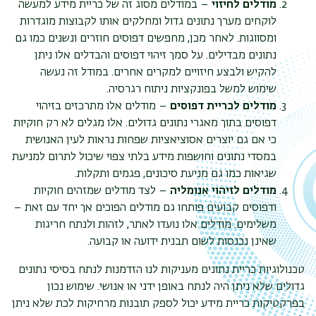
מודלים לחיזוי
– במודלים מסוג זה של כריית מידע למעשה
לוקחים מערך נתונים גדול ומחלקים אותו לקבוצות מוגדרות
ומסווגות. לאחר מכן, מחפשים דפוסים חוזרים ונשנים כמו גם
נתונים מבדילים. על סמך זיהוי דפוסים והבדלים אלו ניתן
להקיש ולבצע חיזויים למקרים אחרים. במודל זה נעשה
שימוש למשל בפונקציות ניתוח רגרסיה.
מודלים לכריית דפוסים
– מודלים אלו מתרכזים בזיהוי
דפוסים בתוך מאגרי נתונים גדולים. אלו מגלים לא רק חוקיות
כי אם גם יוצרים אסוציאציות שפחות נראות לעין האנושית
במסדי נתונים וחושפות מידע בלתי צפוי שיכול לתרום למניעת
שגיאות כמו גם מניעת סיכונים, פגמים ותקלות.
מודלים לזיהוי אנומליה
– לצד מודלים שמזהים חוקיות
ודפוסים קבועים פותחו גם מודלים הפוכים אך יחד עם זאת –
משלימים. מודלים אלו נועדו לאתר, לזהות ולנתח חריגות
שאינן נכנסות לשום תבנית ידועה או קבועה.
טכנולוגיות כריית נתונים מעניקות לנו הזדמנות לנתח בסיסי נתונים
גדולים שלא ניתן היה לנתח באופן ידני או אנושי. שימוש נכון
בפרקטיקות כריית מידע יכול לספק תובנות מרחיקות לכת שלא ניתן