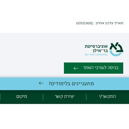
תאריך עדכון אחרון : 21/07/2025
כניסה לעורכי האתר
מתעניינים בלימודים?
כל הזכויות שמורות:
המחלקה למדעי המידע ויישומי בינה מלאכותית
,
אוניברסיטת בר אילן רמת גן 5290002 | טלפון: 03-5318351 | פקס: 03-
התקשר/י
יצירת קשר
מיקום
7384027 |
יצירת קשר
לימודי מידע ויישומי בינה מלאכותית
באוניברסיטת בר-אילן
פיתוח:
אגף תקשוב, אוניברסיטת בר-אילן