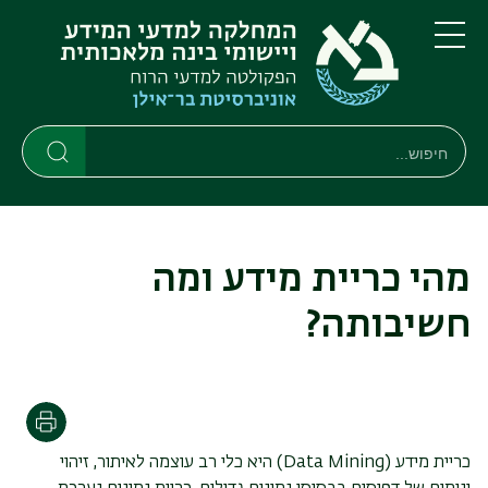
דילוג
דילוג
לתוכן
לתפריט
ניווט
העיקרי
תפריט
ראשי
חיפוש
Search
Search
מהי כריית מידע ומה
חשיבותה?
הדפסה
כריית מידע (
Data Mining
) היא כלי רב עוצמה לאיתור, זיהוי