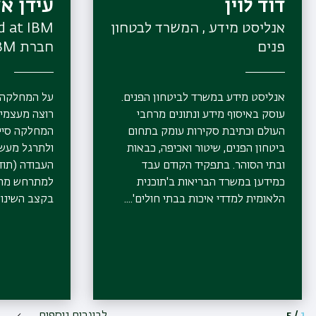
דוד לוין
עידן א
אנליסט מידע , המשרד לבטחון
פנים
חברת IBM
אנליסט מידע במשרד לביטחון הפנים.
על המחלקה: 
עוסק באיסוף מידע ונתונים מרחבי
רוצה מעצמי 
העולם וכתיבת סקירות עומק בתחום
המחלקה סייע
ביטחון הפנים, שיטור ואכיפה, כבאות
ולתרגל מעשי
ובתי הסוהר. בתפקיד הקודם עבד
העבודה (תוד
כמידען במשרד הבריאות ב'תוכנית
למתרחש מחוץ
הלאומית למדדי איכות בבתי חולים'....
בקצב השינוי
5
/
1