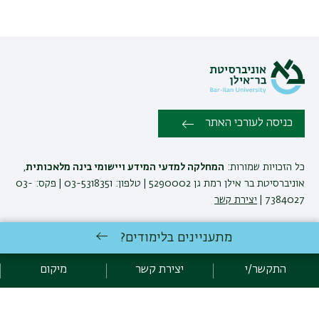
כניסה לעורכי האתר
כל הזכויות שמורות:
המחלקה למדעי המידע ויישומי בינה מלאכותית
,
אוניברסיטת בר אילן רמת גן 5290002 | טלפון: 03-5318351 | פקס: 03-
7384027 |
יצירת קשר
מתעניינים בלימודים?
לימודי מידע ויישומי בינה מלאכותית
באוניברסיטת בר-אילן
פיתוח:
אגף תקשוב, אוניברסיטת בר-אילן
התקשר/י
יצירת קשר
מיקום
קידום:
Emarker קידום אתרים
הצהרת נגישות
מדיניות פרטיות
אקדימה בר-אילן