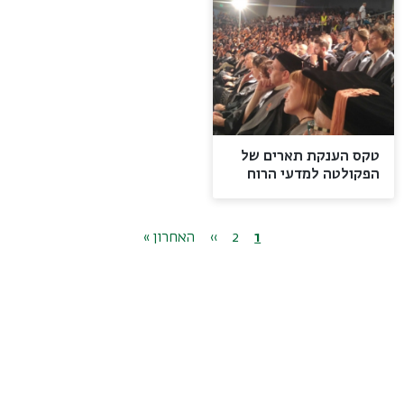
טקס הענקת תארים של
הפקולטה למדעי הרוח
2016
Images
Video
דפדוף
1
דף
2
דף
››
הדף
הדף
האחרון »
נוכחי
הבא
האחרון