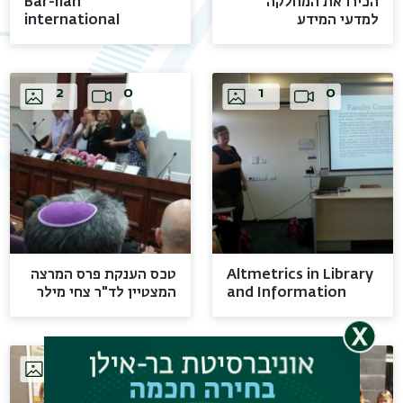
הכירו את המחלקה
Bar-Ilan
למדעי המידע
international
conference on
Images
Video
Images
Video
digital humanities
2
0
1
0
תפר
משנ
Altmetrics in Library
טכס הענקת פרס המרצה
and Information
המצטיין לד"ר צחי מילר
Science
Images
Video
Images
Video
4
0
1
0