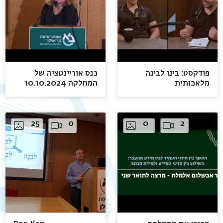
פודקסט: בינו לבינה
כנס אוריינטציה של
מלאכותית
המחלקה 10.10.2024
Images
Video
Images
Video
25
0
0
2