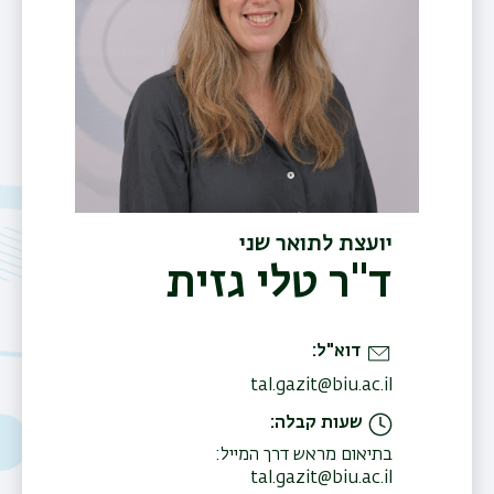
יועצת לתואר שני
ד"ר טלי גזית
דוא"ל
tal.gazit@biu.ac.il
שעות קבלה
בתיאום מראש דרך המייל:
tal.gazit@biu.ac.il