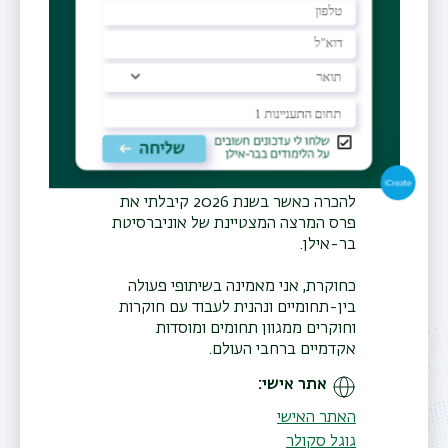
הדיגיטלי, קהילות מקוונות ותופעות כגון
FoMO (Fear of Missing Out) ו-
JoMO (Joy of Missing Out).
כמרצה, אני נהנית במיוחד מהוראה
ומשילוב כלים דיגיטליים, יישומי בינה
מלאכותית ופעילויות למידה שיתופיות
בקורסים שלי. מחויבותי להוראה
חדשנית ומעוררת מעורבות זכתה
להכרה כאשר בשנת 2026 קיבלתי את
פרס המרצה המצטיינת של אוניברסיטת
בר-אילן.
כחוקרת, אני מאמינה בשיתופי פעולה
בין-תחומיים ונהנית לעבוד עם חוקרות
וחוקרים ממגוון תחומים ומוסדות
אקדמיים ברחבי העולם.
אתר אישי
האתר האישי
גוגל סקולר