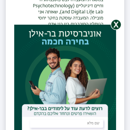
במסגרת המעבדה לפסיכוטכנולוגיה
וחיים דיגיטליים (Psychotechnology
and Digital Life Lab), שאותה אני
מובילה. המעבדה עוסקת בחקר יחסי
הגומלין המורכבים בין בני אדם
לטכנולוגיות דיגיטליות, תוך התמקדות
בהשפעתן של טכנולוגיות מתפתחות על
רווחה נפשית, התנהגות חברתית וחוויות
דיגיטליות לאורך מעגל החיים. במסגרת
המעבדה אני משתפת פעולה עם
סטודנטיות וסטודנטים, חוקרות
וחוקרים, במטרה להבין טוב יותר את
ההזדמנויות והאתגרים שיוצרות
טכנולוגיות דיגיטליות חדשות עבור
יחידים, קהילות וחברה. כהוקרה על
תרומתי המחקרית זכיתי בשנת 2026
בפרס החוקרת המצטיינת של
אוניברסיטת בר-אילן.
תחומי העניין המרכזיים שלי כוללים את
האופן שבו מבוגרים ומבוגרות
משתמשים בטכנולוגיה, מנהיגות בעידן