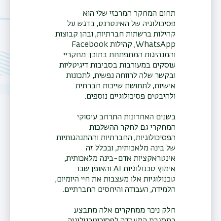
תחום המחקר המרכזי שלי הוא
פסיכולוגיה של האינטרנט, בדגש על
קהילות ברשתות חברתיות, ובהן קבוצות
WhatsApp, קהילות Facebook
והמנהיגות המתפתחת בתוכן. מחקריי
תפר
עוסקים במעורבות בסביבות דיגיטליות
משנ
ובקשר שלה לרווחה נפשית, לתכונות
אישיות, לתחושת שייכות חברתית
ולהיבטים פסיכולוגיים נוספים.
בשנים האחרונות התרחב עיסוקי
המחקרי גם לחקר ההשלכות
הפסיכולוגיות, החברתיות וההתנהגותיות
של בינה מלאכותית, ובכלל זה
אינטראקציות אדם-בינה מלאכותית,
אימוץ טכנולוגיות AI והאופן שבו
טכנולוגיות אלו מעצבות את חיי היומיום,
הלמידה, העבודה והיחסים החברתיים.
חלק ניכר ממחקרים אלה מתבצע