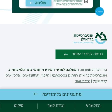
תפר
משנ
כניסה לעורכי האתר
כל הזכויות שמורות:
המחלקה למדעי המידע ויישומי בינה מלאכותית
,
אוניברסיטת בר אילן רמת גן 5290002 | טלפון: 03-5318351 | פקס: 03-
7384027 |
יצירת קשר
מתעניינים בלימודים?
לימודי מידע ויישומי בינה מלאכותית
באוניברסיטת בר-אילן
פיתוח:
אגף תקשוב, אוניברסיטת בר-אילן
התקשר/י
יצירת קשר
מיקום
קידום:
Emarker קידום אתרים