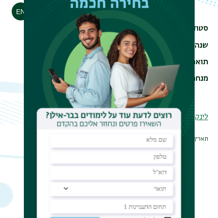
הדפסה
סטודנט/ית
ראובן הררי
שנה
2024
תואר
MA
מנחה
פרופ' אהרוני נועה
ד"ר יעבץ גל
לינק לקטלוג ולטקסט מלא
תאריך עדכון אחרון : 19/01/2025