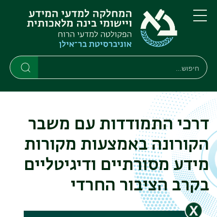
דילוג
דילוג
לתוכן
לתפריט
ניווט
העיקרי
תפריט
ראשי
חיפוש
Search
Search
דרכי התמודדות עם משבר
הקורונה באמצעות מקורות
מידע מסורתיים ודיגיטליים
בקרב הציבור החרדי‏