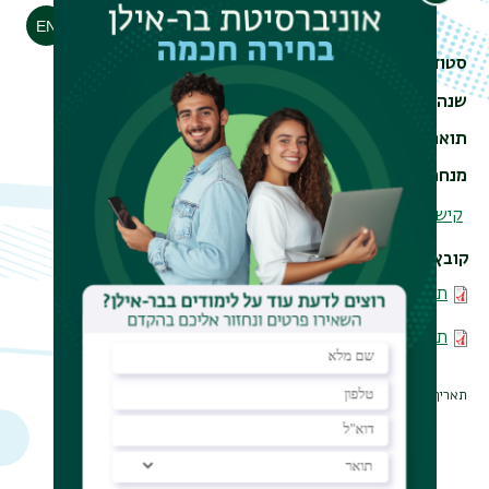
הדפסה
סטודנט/ית
לוין, דוד
שנה
2022
תואר
MA
מנחה
ד"ר טלי גזית
קישור לקטלוג ולטקסט מלא
קובץ
גודל
תקציר עברית
174.52 KB
תקציר אנגלית
498.09 KB
תאריך עדכון אחרון : 04/03/2024