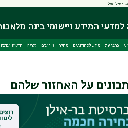
בר-אילן שלי
דילוג
דילוג
לתוכן
לתפריט
ניווט
העיקרי
ראשי
מדעי המידע ויישומי בינה מלאכות
שי
כתבי עת
מידע לסטודנטים
מחקר
אירועים
גלריה
חדשות ועדכוני
ונים על האחזור שלהם