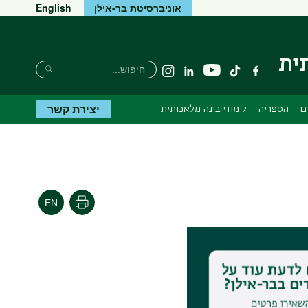
אוניברסיטת בר-אילן
English
ית
Search
חיפוש
יוטיוב
פייסבוק
tiktok
Linkedin
Instagram
Search
יצירת קשר
ם
הספריה
לימודי בינה מלאכותית
הדפסה